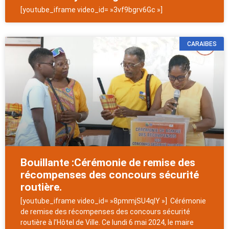
[youtube_iframe video_id= »3vf9bgrv6Gc »]
CARAIBES
Bouillante :Cérémonie de remise des
récompenses des concours sécurité
routière.
[youtube_iframe video_id= »8pmmjSU4qIY »] Cérémonie
de remise des récompenses des concours sécurité
routière à l’Hôtel de Ville. Ce lundi 6 mai 2024, le maire