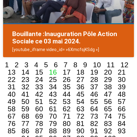
Bouillante :Inauguration Pôle Action
Sociale ce 03 mai 2024.
[youtube_iframe video_id= »6XmcfsjKSdg »]
1
2
3
4
5
6
7
8
9
10
11
12
13
14
15
16
17
18
19
20
21
22
23
24
25
26
27
28
29
30
31
32
33
34
35
36
37
38
39
40
41
42
43
44
45
46
47
48
49
50
51
52
53
54
55
56
57
58
59
60
61
62
63
64
65
66
67
68
69
70
71
72
73
74
75
76
77
78
79
80
81
82
83
84
85
86
87
88
89
90
91
92
93