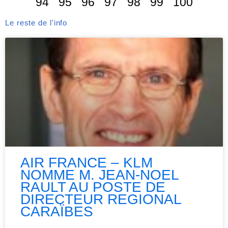
94
95
96
97
98
99
100
Le reste de l'info
AIR FRANCE – KLM
NOMME M. JEAN-NOEL
RAULT AU POSTE DE
DIRECTEUR REGIONAL
CARAÏBES