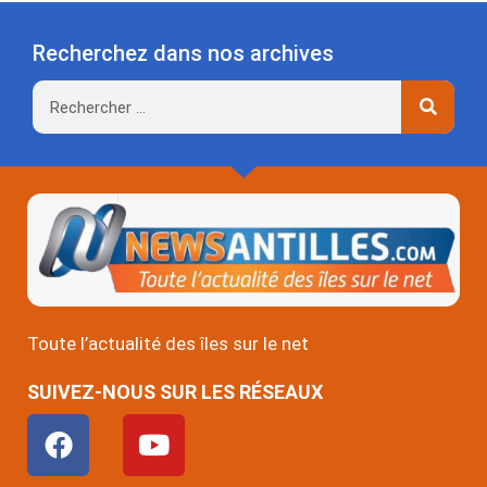
Recherchez dans nos archives
Rechercher
Toute l’actualité des îles sur le net
SUIVEZ-NOUS SUR LES RÉSEAUX
F
Y
a
o
c
u