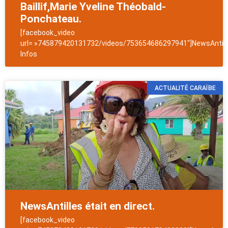
Baillif,Marie Yveline Théobald-
Ponchateau.
[facebook_video
url= »745879420131732/videos/753654686297941″]NewsAntill
Infos
ACTUALITÉ CARAÏBE
NewsAntilles était en direct.
[facebook_video