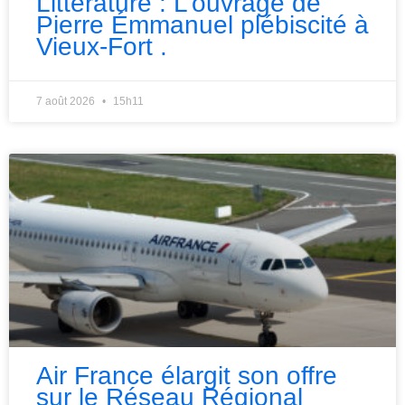
Littérature : L’ouvrage de
Pierre Émmanuel plébiscité à
Vieux-Fort .
7 août 2026
15h11
Air France élargit son offre
sur le Réseau Régional