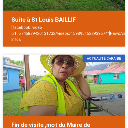
Suite à St Louis BAILLIF
[facebook_video
url= »745879420131732/videos/1598951523939574″]NewsAntil
Infos
ACTUALITÉ CARAÏBE
Fin de visite ,mot du Maire de