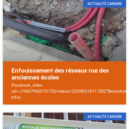
ACTUALITÉ CARAÏBE
Enfouissement des réseaux rue des
anciennes écoles
[facebook_video
url= »745879420131732/videos/225985510117282″]NewsAntill
Infos
ACTUALITÉ CARAÏBE