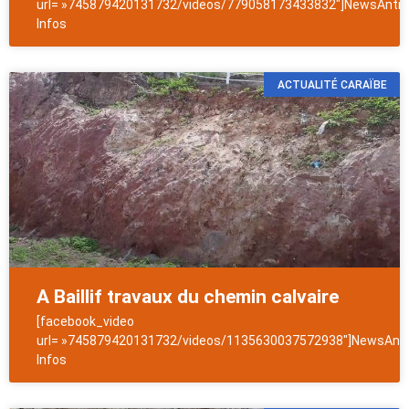
url= »745879420131732/videos/779058173433832″]NewsAntill
Infos
ACTUALITÉ CARAÏBE
A Baillif travaux du chemin calvaire
[facebook_video
url= »745879420131732/videos/1135630037572938″]NewsAntil
Infos