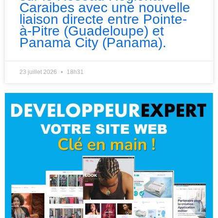
Caraibes avec une nouvelle
liaison directe entre Pointe-
à-Pitre (Guadeloupe) et
Panama City (Panama).
23 juillet 2026
18h31