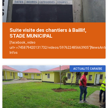
Suite visite des chantiers à Baillif,
STADE MUNICIPAL
[facebook_video
url= »745879420131732/videos/597622485663905″]NewsAntill
Infos
ACTUALITÉ CARAÏBE