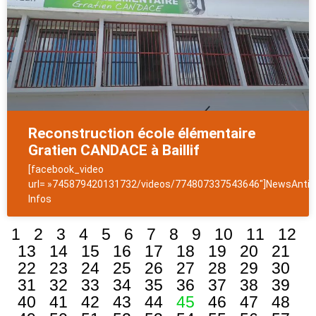
Reconstruction école élémentaire
Gratien CANDACE à Baillif
[facebook_video
url= »745879420131732/videos/774807337543646″]NewsAntill
Infos
1
2
3
4
5
6
7
8
9
10
11
12
13
14
15
16
17
18
19
20
21
22
23
24
25
26
27
28
29
30
31
32
33
34
35
36
37
38
39
40
41
42
43
44
45
46
47
48