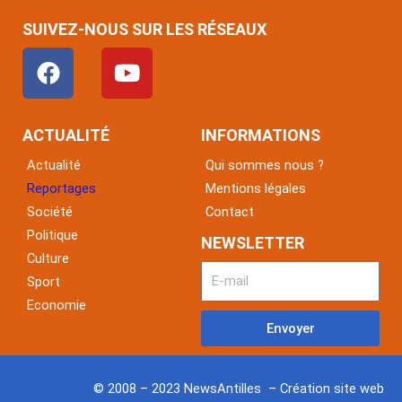
SUIVEZ-NOUS SUR LES RÉSEAUX
F
Y
a
o
c
u
e
t
ACTUALITÉ
INFORMATIONS
b
u
Actualité
Qui sommes nous ?
o
b
Reportages
Mentions légales
o
e
Société
Contact
k
Politique
NEWSLETTER
Culture
Sport
Economie
Envoyer
© 2008 – 2023 NewsAntilles – Création site web