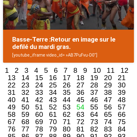
Basse-Terre :Retour en image sur le
defilé du mardi gras.
[youtube_iframe video_id= »AB7PuFvu-D0″]
1
2
3
4
5
6
7
8
9
10
11
12
13
14
15
16
17
18
19
20
21
22
23
24
25
26
27
28
29
30
31
32
33
34
35
36
37
38
39
40
41
42
43
44
45
46
47
48
49
50
51
52
53
54
55
56
57
58
59
60
61
62
63
64
65
66
67
68
69
70
71
72
73
74
75
76
77
78
79
80
81
82
83
84
85
86
87
88
89
90
91
92
93