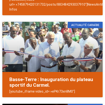
url= »745879420131732/posts/883484293037910″]NewsAntill
Infos
ACTUALITÉ CARAÏBE
Basse-Terre : Inauguration du plateau
sportif du Carmel.
[youtube_iframe video_id= »ePKr73xn8M0″]