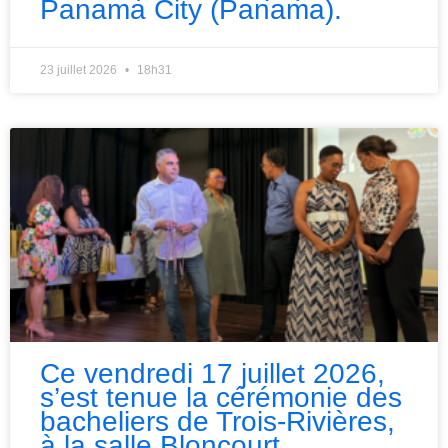
Panama City (Panama).
23 juillet 2026
18h31
Ce vendredi 17 juillet 2026,
s’est tenue la cérémonie des
bacheliers de Trois-Rivières,
à la salle Bloncourt