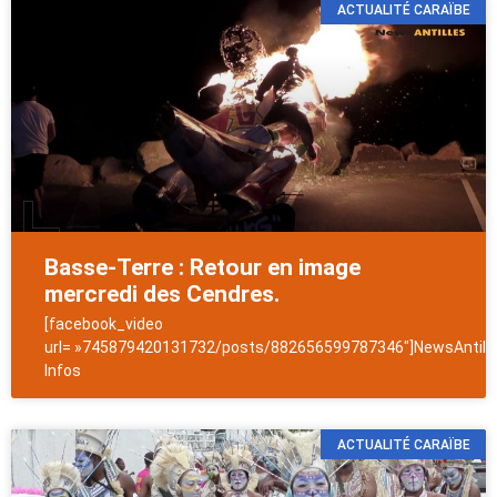
ACTUALITÉ CARAÏBE
Basse-Terre : Retour en image
mercredi des Cendres.
[facebook_video
url= »745879420131732/posts/882656599787346″]NewsAntill
Infos
ACTUALITÉ CARAÏBE