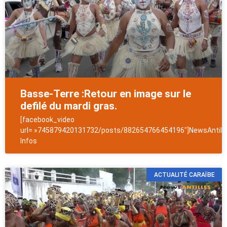
Basse-Terre :Retour en image sur le
defilé du mardi gras.
[facebook_video
url= »745879420131732/posts/882654766454196″]NewsAntill
Infos
ACTUALITÉ CARAÏBE