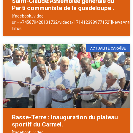
Saint-Claude:Assemblée générale du
Parti communiste de la guadeloupe .
[facebook_video
url= »745879420131732/videos/171412398977152″]NewsAntill
Infos
ACTUALITÉ CARAÏBE
Basse-Terre : Inauguration du plateau
sportif du Carmel.
[facebook_video