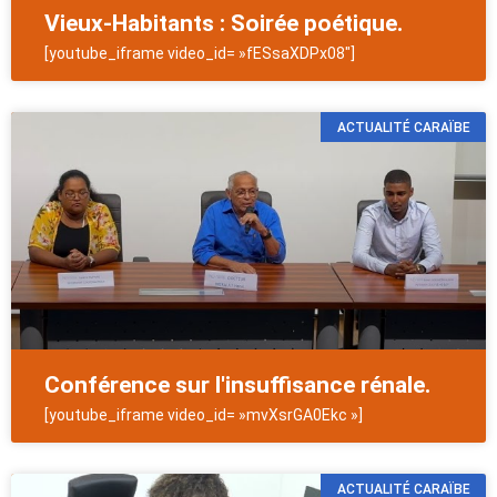
Vieux-Habitants : Soirée poétique.
[youtube_iframe video_id= »fESsaXDPx08″]
ACTUALITÉ CARAÏBE
Conférence sur l'insuffisance rénale.
[youtube_iframe video_id= »mvXsrGA0Ekc »]
ACTUALITÉ CARAÏBE