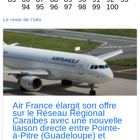
94
95
96
97
98
99
100
Le reste de l'info
Air France élargit son offre
sur le Réseau Régional
Caraibes avec une nouvelle
liaison directe entre Pointe-
à-Pitre (Guadeloupe) et