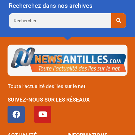
Recherchez dans nos archives
Rechercher
Toute l’actualité des îles sur le net
SUIVEZ-NOUS SUR LES RÉSEAUX
F
Y
a
o
c
u
e
t