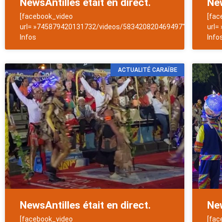
NewsAntilles était en direct.
New
[facebook_video
[fac
url= »745879420131732/videos/583420820469497″]NewsAntill
url=
Infos
Info
ACTUALITÉ CARAÏBE
NewsAntilles était en direct.
New
[facebook_video
[fac