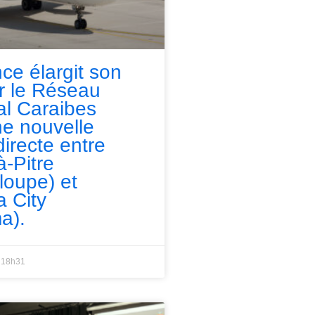
nce élargit son
ur le Réseau
l Caraibes
e nouvelle
directe entre
à-Pitre
loupe) et
 City
a).
18h31