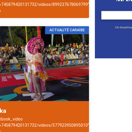
es
 »745879420131732/videos/899237678069799″]NewsAntilles
s
ACTUALITÉ CARAÏBE
ka
ebook_video
es
 »745879420131732/videos/577923950895010″]NewsAntilles
s