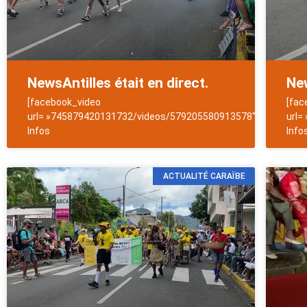
NewsAntilles était en direct.
New
[facebook_video
[fac
url= »745879420131732/videos/579205580913578″]NewsAntill
url=
Infos
Info
ACTUALITÉ CARAÏBE