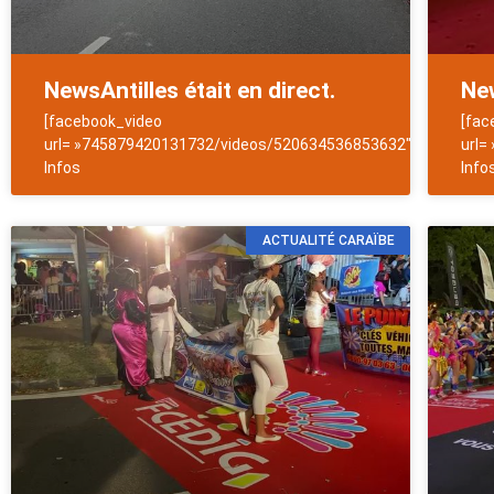
NewsAntilles était en direct.
New
[facebook_video
[fac
url= »745879420131732/videos/520634536853632″]NewsAntill
url=
Infos
Info
ACTUALITÉ CARAÏBE