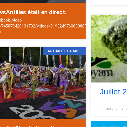
sAntilles était en direct.
ebook_video
les
 »745879420131732/videos/919324976088088″]NewsAntilles
s
ACTUALITÉ CARAÏBE
Juillet 
1 juillet 2026
1