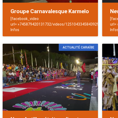
Groupe Carnavalesque Karmelo
New
[facebook_video
[fac
url= »745879420131732/videos/1251043345843929″]NewsAntil
url=
Infos
Info
ACTUALITÉ CARAÏBE