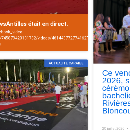
sAntilles était en direct.
ebook_video
es
 »745879420131732/videos/461443772774162″]NewsAntilles
s
ACTUALITÉ CARAÏBE
Ce vend
2026, s
cérémo
bacheli
Rivières
Bloncou
20 juillet 2026