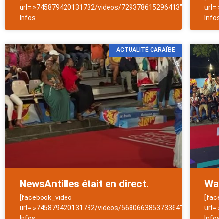
url= »745879420131732/videos/729378615296413″]NewsAntill
url=
Infos
Info
ACTUALITÉ CARAÏBE
NewsAntilles était en direct.
Wa
[facebook_video
[fac
url= »745879420131732/videos/568066385373364″]NewsAntill
url=
Infos
Info