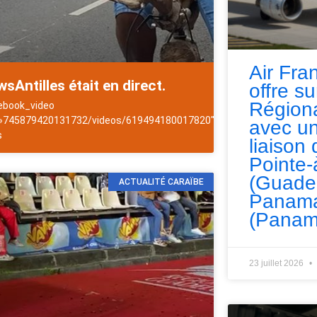
Air Fra
sAntilles était en direct.
offre s
Régiona
ebook_video
es
 »745879420131732/videos/619494180017820″]NewsAntilles
avec un
s
liaison 
Pointe-
(Guade
ACTUALITÉ CARAÏBE
Panama
(Panam
23 juillet 2026