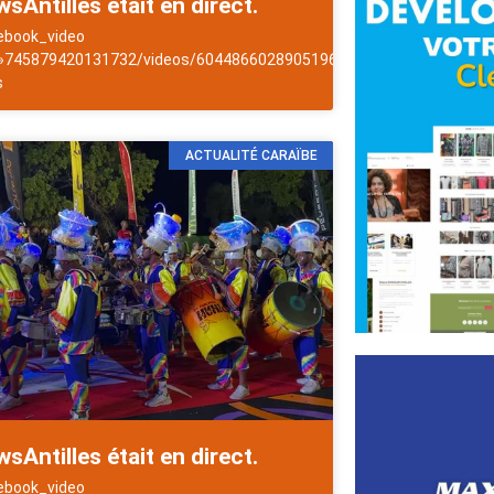
sAntilles était en direct.
ebook_video
es
 »745879420131732/videos/6044866028905196″]NewsAntilles
s
ACTUALITÉ CARAÏBE
sAntilles était en direct.
ebook_video