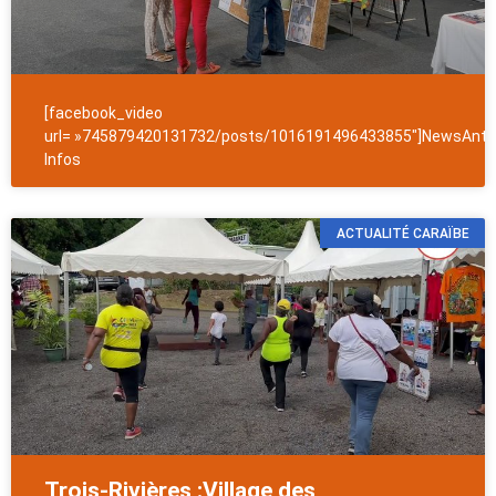
[facebook_video
url= »745879420131732/posts/1016191496433855″]NewsAntil
Infos
ACTUALITÉ CARAÏBE
Trois-Rivières :Village des