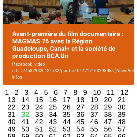
Avant-première du film documentaire :
MAGMAS 76 avec la Région
Guadeloupe, Canal+ et la société de
production BCA.Un
[facebook_video
url= »745879420131732/posts/1014212163298455″]NewsAntil
Infos
1
2
3
4
5
6
7
8
9
10
11
12
13
14
15
16
17
18
19
20
21
22
23
24
25
26
27
28
29
30
31
32
33
34
35
36
37
38
39
40
41
42
43
44
45
46
47
48
49
50
51
52
53
54
55
56
57
58
59
60
61
62
63
64
65
66