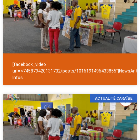
[facebook_video
url= »745879420131732/posts/1016191496433855″]NewsAntil
Infos
ACTUALITÉ CARAÏBE