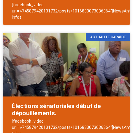
[facebook_video
url= »745879420131732/posts/1016833073036364″]NewsAntil
Infos
ACTUALITÉ CARAÏBE
Élections sénatoriales début de
dépouillements.
[facebook_video
url= »745879420131732/posts/1016833073036364″]NewsAntil