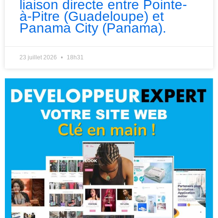
liaison directe entre Pointe-
à-Pitre (Guadeloupe) et
Panama City (Panama).
23 juillet 2026
18h31