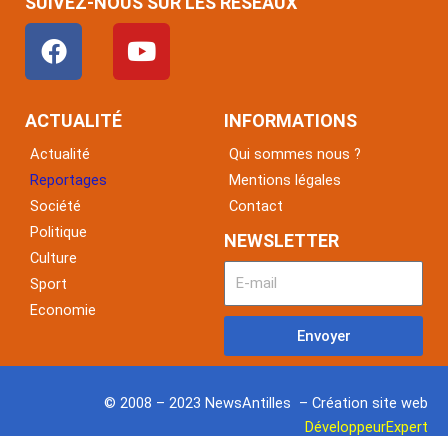
SUIVEZ-NOUS SUR LES RÉSEAUX
F
Y
a
o
c
u
e
t
ACTUALITÉ
INFORMATIONS
b
u
Actualité
Qui sommes nous ?
o
b
Reportages
Mentions légales
o
e
Société
Contact
k
Politique
NEWSLETTER
Culture
Sport
Economie
Envoyer
© 2008 – 2023 NewsAntilles – Création site web
DéveloppeurExpert