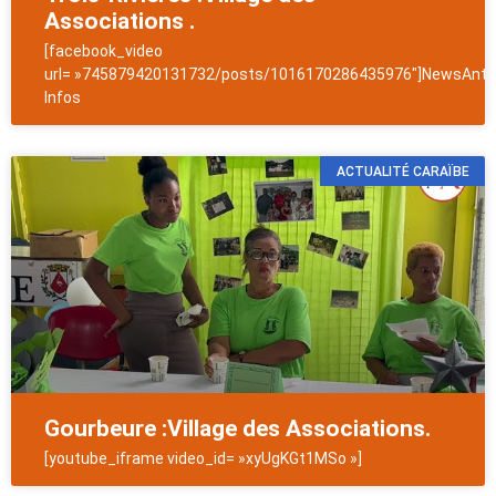
Associations .
[facebook_video
url= »745879420131732/posts/1016170286435976″]NewsAntil
Infos
ACTUALITÉ CARAÏBE
Gourbeure :Village des Associations.
[youtube_iframe video_id= »xyUgKGt1MSo »]