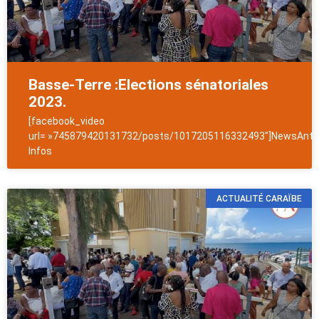
Basse-Terre :Elections sénatoriales
2023.
[facebook_video
url= »745879420131732/posts/1017205116332493″]NewsAntil
Infos
ACTUALITÉ CARAÏBE