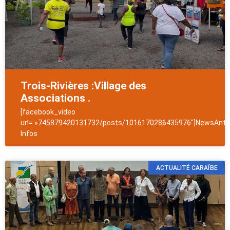
Trois-Rivières :Village des
Associations .
[facebook_video
url= »745879420131732/posts/1016170286435976″]NewsAntil
Infos
ACTUALITÉ CARAÏBE